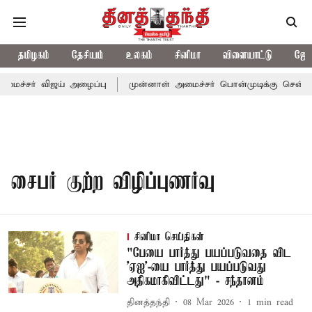
தமிழகம்
தேசியம்
உலகம்
சினிமா
விளையாட்டு
ஜோத
மைச்சர் விஜய் அழைப்பு
முன்னாள் அமைச்சர் பொன்முடிக்கு சென்னை 
சைபர் குற்ற விழிப்புணர்வு
சினிமா செய்திகள்
"பேயை பார்த்து பயப்படுவதை விட
'ஏஐ'-யை பார்த்து பயப்படுவது
அதிகமாகிவிட்டது" - சந்தானம்
தினத்தந்தி
08 Mar 2026
1
min read