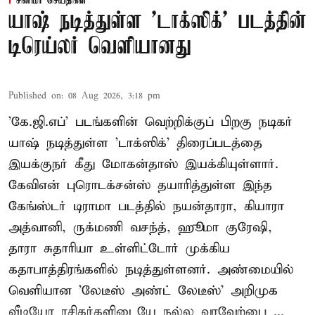
சினிமா செய்திகள்
யாஷ் நடித்துள்ள 'டாக்‌ஸிக்' படத்தின்
டிரெய்லர் வெளியானது
Published on
:
08 Aug 2026, 3:18 pm
'கே.ஜி.எப்' படங்களின் வெற்றிக்குப் பிறகு நடிகர்
யாஷ் நடித்துள்ள 'டாக்ஸிக்' திரைப்படத்தை
இயக்குநர் கீது மோகன்தாஸ் இயக்கியுள்ளார்.
கேவிஎன் புரொடக்சன்ஸ் தயாரித்துள்ள இந்த
கேங்ஸ்டர் டிராமா படத்தில் நயன்தாரா, கியாரா
அத்வானி, ருக்மணி வசந்த், ஹூமா குரேஷி,
தாரா சுதாரியா உள்ளிட்டோர் முக்கிய
கதாபாத்திரங்களில் நடித்துள்ளனர். அண்மையில்
வெளியான 'லேடீஸ் அண்ட் லேடீஸ்' அறிமுக
வீடியோ ரசிகர்களிடையே நல்ல வரவேற்பை ...