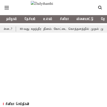
தமிழகம்
தேசியம்
உலகம்
சினிமா
விளையாட்டு
ஜோத
?
80-வது சுதந்திர தினம்: கோட்டை கொத்தளத்தில் முதல் முறையாக தே
சினிமா செய்திகள்