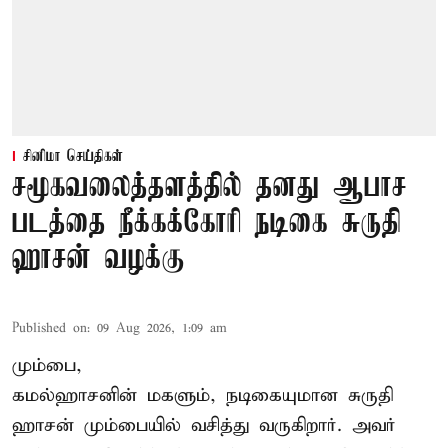
சினிமா செய்திகள்
சமூகவலைத்தளத்தில் தனது ஆபாச
படத்தை நீக்கக்கோரி நடிகை சுருதி
ஹாசன் வழக்கு
Published on
:
09 Aug 2026, 1:09 am
மும்பை,
கமல்ஹாசனின் மகளும், நடிகையுமான
சுருதி
ஹாசன்
மும்பையில் வசித்து வருகிறார். அவர்