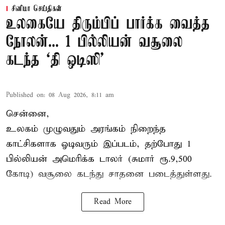
சினிமா செய்திகள்
உலகையே திரும்பிப் பார்க்க வைத்த
நோலன்... 1 பில்லியன் வசூலை
கடந்த ‘தி ஒடிஸி’
Published on
:
08 Aug 2026, 8:11 am
சென்னை,
உலகம் முழுவதும் அரங்கம் நிறைந்த
காட்சிகளாக ஓடிவரும் இப்படம், தற்போது 1
பில்லியன் அமெரிக்க டாலர் (சுமார் ரூ.9,500
கோடி) வசூலை கடந்து சாதனை படைத்துள்ளது.
Read More