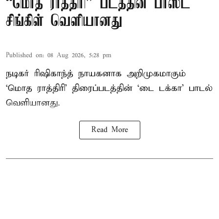
“மொத ராத்திரி” படத்தின் பர்ஸ்ட்
சிங்கிள் வெளியானது
Published on
:
08 Aug 2026, 5:28 pm
நடிகர் ரிஷிகாந்த் நாயகனாக அறிமுகமாகும்
‘மொத ராத்திரி’ திரைப்படத்தின் ‘டை டக்கா’ பாடல்
வெளியானது.
Read More