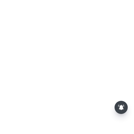
லோகேஷ் கனகராஜின் 'டிசி'-
சினிமா விமர்சனம்