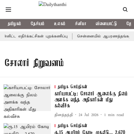
தமிழகம்
தேசியம்
உலகம்
சினிமா
விளையாட்டு
ஜோத
்ளிட்ட எதிர்க்கட்சிகள் புறக்கணிப்பு
சென்னையில் ஆபரணத்தங்கத்தின் 
சோலார் நிறுவனம்
தமிழக செய்திகள்
காரியாபட்டி: சோலார் ஆலைக்கு நிலம்
அளக்க வந்த அதிகாரிகள் மீது
கல்வீச்சு
தினத்தந்தி
24 Jul 2026
1
min read
தமிழக செய்திகள்
ரூ.15 ஆயிரம் கோடி முதலீடு... 2,670