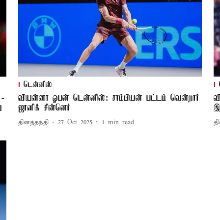
டென்னிஸ்
 -
வியன்னா ஓபன் டென்னிஸ்: சாம்பியன் பட்டம் வென்றார்
வ
ு
ஜானிக் சின்னெர்
இ
தினத்தந்தி
27 Oct 2025
1
min read
தி