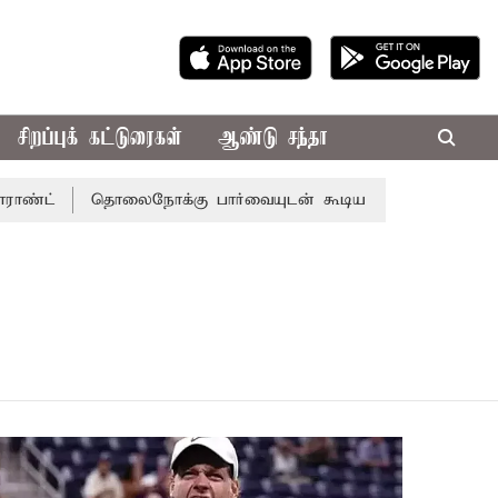
சிறப்புக் கட்டுரைகள்
ஆண்டு சந்தா
்ட்
தொலைநோக்கு பார்வையுடன் கூடிய வேளாண் பட்ஜெட்: மு