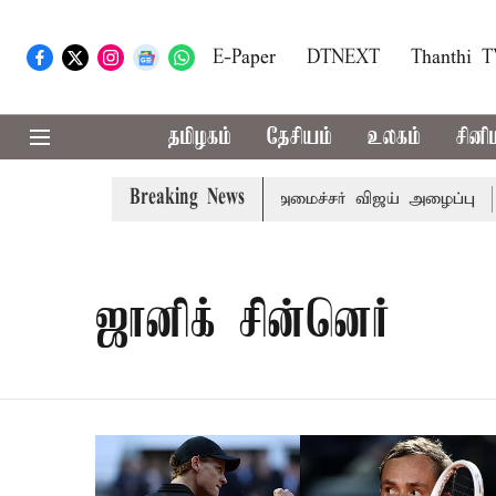
E-Paper
DTNEXT
Thanthi 
தமிழகம்
தேசியம்
உலகம்
சினி
Breaking News
.பி.க்கள் கூட்டத்துக்கு முதல்-அமைச்சர் விஜய் அழைப்பு
மு
ஜானிக் சின்னெர்