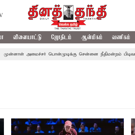
TV
மா
விளையாட்டு
ஜோதிடம்
ஆன்மிகம்
வணிகம்
ன்னாள் அமைச்சர் பொன்முடிக்கு சென்னை நீதிமன்றம் பிடிவாராண