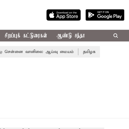
சிறப்புக் கட்டுரைகள்
ஆண்டு சந்தா
ு: சென்னை வானிலை ஆய்வு மையம்
தமிழக சட்டசபையில் இன்று