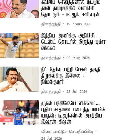
கவனம் செலுத்தினால் மட்டும்
தான் தமிழகத்தில் வளர்ச்சி
தொடரும் - ஈ.ஆர். ஈஸ்வரன்
தினத்தந்தி
19 hours ago
இந்திய அணிக்கு அதிர்ச்சி:
டெஸ்ட் தொடரில் இருந்து பும்ரா
விலகல்
தினத்தந்தி
02 Aug 2026
நீட் தேர்வு பற்றி பேசும் தகுதி
திமுகவுக்கு இல்லை -
நிர்மல்குமார்
தினத்தந்தி
25 Jul 2026
முதல் பந்திலேயே விக்கெட்...
புதிய சாதனை படைத்த மயங்க்
யாதவ்: டிஆர்எஸ்-ல் அசத்திய
இஷான் கிஷன்
விளையாட்டுச் செய்திப்பிரிவு
24 Jul 2026