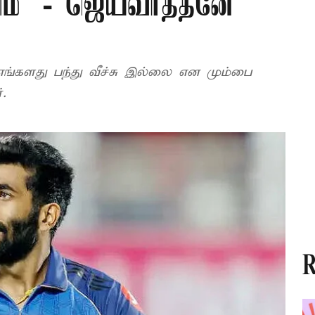
ும்’ - ஜெயவர்த்தனே
 எங்களது பந்து வீச்சு இல்லை என மும்பை
.
R