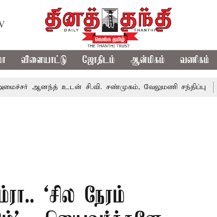
TV
மா
விளையாட்டு
ஜோதிடம்
ஆன்மிகம்
வணிகம்
ஆனந்த் உடன் சி.வி. சண்முகம், வேலுமணி சந்திப்பு
மண் வளம
்ரா.. ‘சில நேரம்