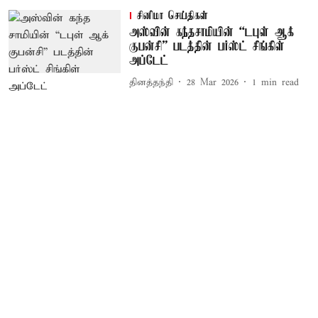
சினிமா செய்திகள்
அஸ்​வின் கந்​த​சாமியின் “டபுள் ஆக்​
குபன்​சி” படத்தின் பர்ஸ்ட் சிங்கிள்
அப்டேட்
தினத்தந்தி
28 Mar 2026
1
min read