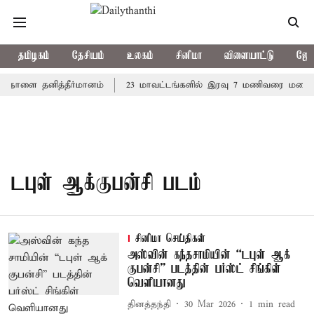
தமிழகம்
தேசியம்
உலகம்
சினிமா
விளையாட்டு
ஜோத
ல் நாளை தனித்தீர்மானம்
23 மாவட்டங்களில் இரவு 7 மணிவரை மழை பெ
டபுள் ஆக்​குபன்​சி படம்
சினிமா செய்திகள்
அஸ்​வின் கந்​த​சாமியின் “டபுள் ஆக்​
குபன்​சி” படத்தின் பர்ஸ்ட் சிங்கிள்
வெளியானது
தினத்தந்தி
30 Mar 2026
1
min read