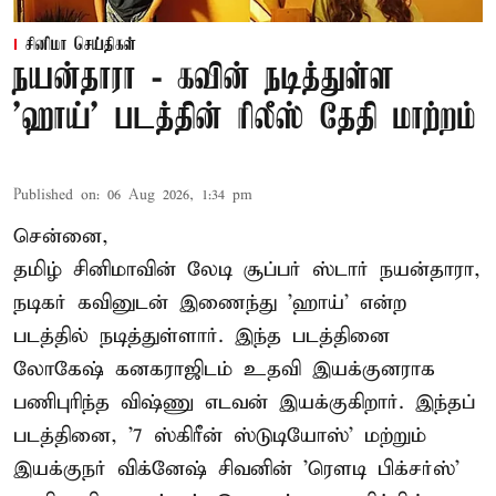
சினிமா செய்திகள்
நயன்தாரா - கவின் நடித்துள்ள
'ஹாய்' படத்தின் ரிலீஸ் தேதி மாற்றம்
Published on
:
06 Aug 2026, 1:34 pm
சென்னை,
தமிழ் சினிமாவின் லேடி சூப்பர் ஸ்டார் நயன்தாரா,
நடிகர் கவினுடன் இணைந்து 'ஹாய்' என்ற
படத்தில் நடித்துள்ளார். இந்த படத்தினை
லோகேஷ் கனகராஜிடம் உதவி இயக்குனராக
பணிபுரிந்த விஷ்ணு எடவன் இயக்குகிறார். இந்தப்
படத்தினை, '7 ஸ்கிரீன் ஸ்டுடியோஸ்' மற்றும்
இயக்குநர் விக்னேஷ் சிவனின் 'ரௌடி பிக்சர்ஸ்'