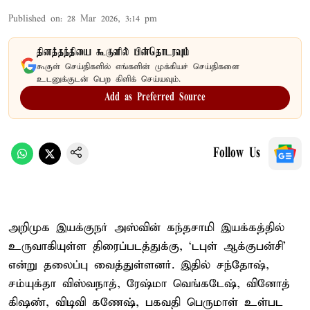
Published on
:
28 Mar 2026, 3:14 pm
தினத்தந்தியை கூகுளில் பின்தொடரவும்
கூகுள் செய்திகளில் எங்களின் முக்கியச் செய்திகளை
உடனுக்குடன் பெற கிளிக் செய்யவும்.
Add as Preferred Source
Follow Us
அறி​முக இயக்​குநர் அஸ்​வின் கந்​த​சாமி இயக்​கத்​தில்
உருவாகி​யுள்ள திரைப்​படத்​துக்​கு, ‘டபுள் ஆக்​குபன்​சி’
என்று தலைப்பு வைத்​துள்​ளனர். இதில் சந்​தோஷ்,
சம்யுக்தா விஸ்​வ​நாத், ரேஷ்மா வெங்​கடேஷ், வினோத்
கிஷண், விடிவி கணேஷ், பகவதி பெரு​மாள் உள்பட