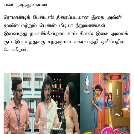
பலர் நடித்​துள்​ளனர்.
ரொமான்​டிக் பேன்​டஸி திரைப்பட​மான இதை அவ்னி
மூவீஸ் மற்​றும் பென்ஸ் மீடியா நிறு​வனங்​கள்
இணைந்து தயாரிக்​கின்​றன. சாம் சி.எஸ் இசை அமைக்​
கும் இப்படத்துக்கு சந்​தகு​மார் சக்​ர​வர்த்தி ஒளிப்​ப​திவு
செய்கிறார்.