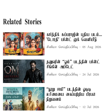
Related Stories
கார்த்திக் சுப்பராஜின் புதிய படம்...
'டோரதி' பர்ஸ்ட் லுக் வெளியீடு
சினிமா செய்திப்பிரிவு
05 Aug 2026
தனுஷின் “ஓம்” படத்தின் பர்ஸ்ட்
சிங்கிள் அப்டேட்
சினிமா செய்திப்பிரிவு
24 Jul 2026
“நூறு சாமி” படத்தின் ஓடிடி
உரிமையை கைப்பற்றிய பிரபல
நிறுவனம்
சினிமா செய்திப்பிரிவு
12 Jul 2026