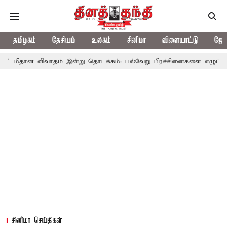
தமிழகம்
தேசியம்
உலகம்
சினிமா
விளையாட்டு
ஜோத
வாதம் இன்று தொடக்கம்: பல்வேறு பிரச்சினைகளை எழுப்ப எதிர்க்கட்சிகள்
சினிமா செய்திகள்