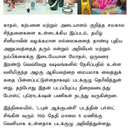
காதல், கற்​பனை மற்​றும் அடை​யாளம் குறித்த சமகால
சிந்​தனை​களை உள்​ளடக்​கிய இப்​படம், தமிழ்
சினிமாவின் வழக்​க​மான எல்​லைகளைத் தாண்டி புதிய
அனுபவத்​தைத் தரும் என்​றும் அறி​வியல் மற்​றும்
நம்பிக்கைக்கு இடையே​யான மோதல், ஒரு​வரை
இரண்டு வெவ்​வேறு வடிவங்​களில் நேசிப்​ப​தில் உள்ள
வலிமிகுந்த அழகு ஆகிய​வற்றை மைய​மாக வைத்​துக்
கதை பின்​னப்​பட்​டுள்​ள​தாக​வும் படக்​குழு தெரி​வித்​துள்​
ளது. தற்​போது இதன் படப்​பிடிப்பு நிறைவடைந்து
போஸ்ட் புரொடக் ஷன் பணி​கள் நடந்து வரு​கின்​றன.
இந்நிலையில், ‘டபுள் ஆக்​குபன்​சி’ படத்தின் பர்ஸ்ட்
சிங்கிள் வரும் 30ம் தேதி மாலை 6 மணிக்கு
வெளியாக உள்ளதாக படக்குழு அறிவித்துள்ளது.