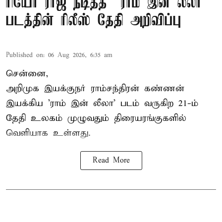
ரியோ ராஜ் நடித்த “ராம் இன் லீலா”
படத்தின் ரிலீஸ் தேதி அறிவிப்பு
Published on
:
06 Aug 2026, 6:35 am
சென்னை,
அறிமுக இயக்குநர் ராம்சந்திரன் கண்ணன்
இயக்கிய 'ராம் இன் லீலா' படம் வருகிற 21-ம்
தேதி உலகம் முழுவதும் திரையரங்குகளில்
வெளியாக உள்ளது.
Read More