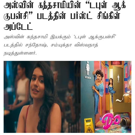
அஸ்​வின் கந்​த​சாமியின் “டபுள் ஆக்​
குபன்​சி” படத்தின் பர்ஸ்ட் சிங்கிள்
அப்டேட்
அஸ்​வின் கந்​த​சாமி இயக்​கும் ‘டபுள் ஆக்​குபன்​சி’
படத்தில் சந்​தோஷ், சம்யுக்தா விஸ்​வ​நாத்
நடித்துள்ளனர்.