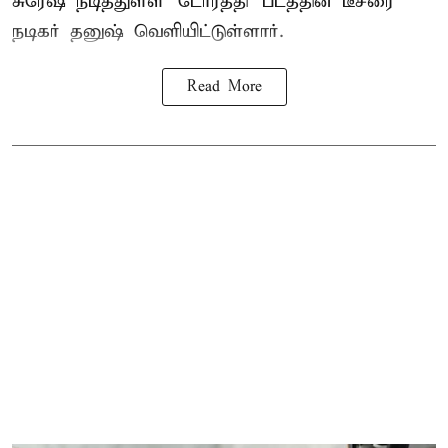
சுரேஷ் நடித்துள்ள `டோரத்தி' படத்தின் டீசரை
நடிகர் தனுஷ் வெளியிட்டுள்ளார்.
Read More