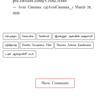
pic.twitter.com/CrtnZ1rs8P
— Avni Cinemax (@AvniCinemax_)
March 28,
2026
சம்யுக்தா
Samyukta
Santhosh
இயக்​குநர் அஸ்​வின் கந்​த​சாமி
சந்​தோஷ்
Double Occupancy Film
Director Ashwin Kandasamy
டபுள் ஆக்​குபன்​சி படம்
Show Comments