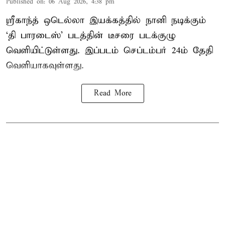
Published on
:
06 Aug 2026, 4:38 pm
ஸ்ரீகாந்த் ஒடெல்லா இயக்கத்தில் நானி நடிக்கும்
‘தி பாரடைஸ்’ படத்தின் டீசரை படக்குழு
வெளியிட்டுள்ளது. இப்படம் செப்டம்பர் 24ம் தேதி
வெளியாகவுள்ளது.
Read More