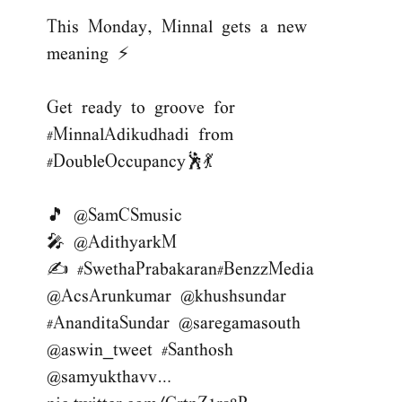
This Monday, Minnal gets a new
meaning ⚡
Get ready to groove for
#MinnalAdikudhadi
from
#DoubleOccupancy
🕺💃
🎵
@SamCSmusic
🎤
@AdithyarkM
✍️
#SwethaPrabakaran
#BenzzMedia
@AcsArunkumar
@khushsundar
#AnanditaSundar
@saregamasouth
@aswin_tweet
#Santhosh
@samyukthavv
…