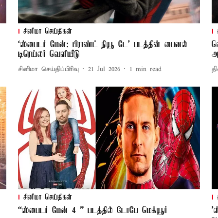
சினிமா செய்திகள்
‘ஸ்பைடர் மேன்: பிராண்ட் நியூ டே’ படத்தின் பைனல்
வ
டிரெய்லர் வெளியீடு
அ
சினிமா செய்திப்பிரிவு
21 Jul 2026
1
min read
தி
சினிமா செய்திகள்
“ஸ்பைடர் மேன் 4 ” படத்தில் டோபே மெக்யூர்
'