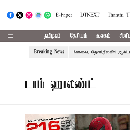
E-Paper
DTNEXT
Thanthi 
தமிழகம்
தேசியம்
உலகம்
சினி
Breaking News
வாபஸ் பெற்றார் சங்கீதா
கோவை, தேனி,நீலகிரி ஆகிய மாவட்
டாம் ஹாலண்ட்