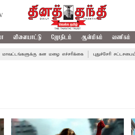
TV
மா
விளையாட்டு
ஜோதிடம்
ஆன்மிகம்
வணிகம்
டங்களுக்கு கன மழை எச்சரிக்கை
புதுச்சேரி சட்டசபையில் வர