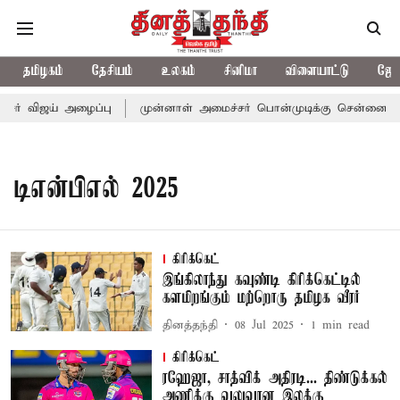
தமிழகம்
தேசியம்
உலகம்
சினிமா
விளையாட்டு
ஜோத
சர் விஜய் அழைப்பு
முன்னாள் அமைச்சர் பொன்முடிக்கு சென்னை நீதிம
டிஎன்பிஎல் 2025
கிரிக்கெட்
இங்கிலாந்து கவுண்டி கிரிக்கெட்டில்
களமிறங்கும் மற்றொரு தமிழக வீரர்
தினத்தந்தி
08 Jul 2025
1
min read
கிரிக்கெட்
ரஹேஜா, சாத்விக் அதிரடி... திண்டுக்கல்
அணிக்கு வலுவான இலக்கு