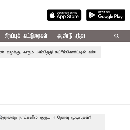
சிறப்புக் கட்டுரைகள்
ஆண்டு சந்தா
வழக்கு; வரும் 14ம்தேதி சுப்ரீம்கோர்ட்டில் விசாரணை
அமர்நாத்