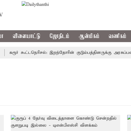
TV
மா
விளையாட்டு
ஜோதிடம்
ஆன்மிகம்
வணிகம்
கரூர் கூட்டநெரிசல்: இறந்தோரின் குடும்பத்தினருக்கு அரசுப்பணி 