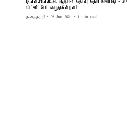
டி.என்.பி.எஸ்.சி. குரூப்-4 தேர்வு தொடங்கியது - 20
லட்சம் பேர் எழுதுகின்றனர்
தினத்தந்தி
08 Jun 2024
1
min read