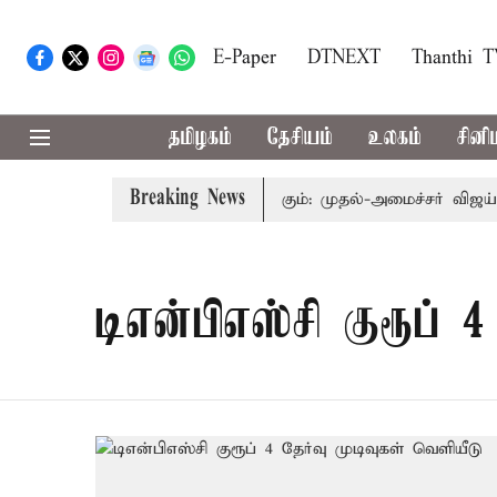
E-Paper
DTNEXT
Thanthi 
தமிழகம்
தேசியம்
உலகம்
சினி
Breaking News
ுவத்தை தொகுதி மறுவரையறை பாதிக்கும்: முதல்-அமைச்சர் விஜய்
டிஎன்பிஎஸ்சி குரூப் 4