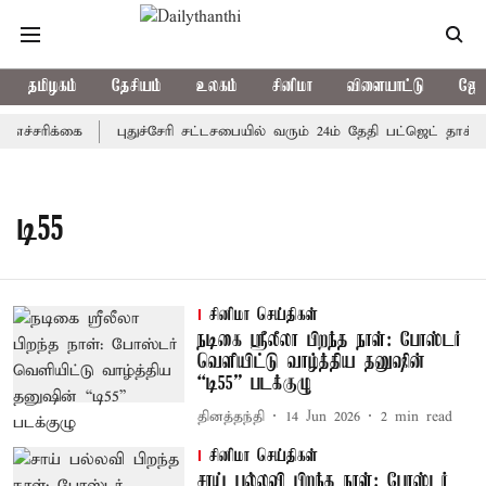
தமிழகம்
தேசியம்
உலகம்
சினிமா
விளையாட்டு
ஜோத
எச்சரிக்கை
புதுச்சேரி சட்டசபையில் வரும் 24ம் தேதி பட்ஜெட் தாக்கல
டி55
சினிமா செய்திகள்
நடிகை ஸ்ரீலீலா பிறந்த நாள்: போஸ்டர்
வெளியிட்டு வாழ்த்திய தனுஷின்
“டி55” படக்குழு
தினத்தந்தி
14 Jun 2026
2
min read
சினிமா செய்திகள்
சாய் பல்லவி பிறந்த நாள்: போஸ்டர்