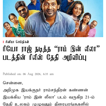
சினிமா செய்திகள்
ரியோ ராஜ் நடித்த “ராம் இன் லீலா”
படத்தின் ரிலீஸ் தேதி அறிவிப்பு
Published on
:
06 Aug 2026, 6:35 am
சென்னை,
அறிமுக இயக்குநர் ராம்சந்திரன் கண்ணன்
இயக்கிய 'ராம் இன் லீலா' படம் வருகிற 21-ம்
தேதி உலகம் முழுவதும் திரையரங்குகளில்