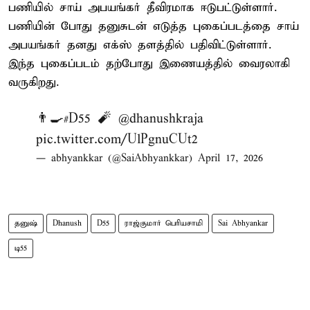
பணியில் சாய் அபயங்கர் தீவிரமாக ஈடுபட்டுள்ளார்.
பணியின் போது தனுசுடன் எடுத்த புகைப்படத்தை சாய்
அபயங்கர் தனது எக்ஸ் தளத்தில் பதிவிட்டுள்ளார்.
இந்த புகைப்படம் தற்போது இணையத்தில் வைரலாகி
வருகிறது.
👨‍🍳
#D55
🧨
@dhanushkraja
pic.twitter.com/UlPgnuCUt2
— abhyankkar (@SaiAbhyankkar)
April 17, 2026
தனுஷ்
Dhanush
D55
ராஜ்குமார் பெரியசாமி
Sai Abhyankar
டி55