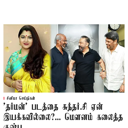
சினிமா செய்திகள்
'தர்மன்' படத்தை சுந்தர்.சி ஏன்
இயக்கவில்லை?... மௌனம் கலைத்த
குஷ்பூ