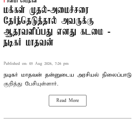
சினிமா செய்திகள்
மக்கள் முதல்-அமைச்சரை
தேர்ந்தெடுத்தால் அவருக்கு
ஆதரவளிப்பது எனது கடமை -
நடிகர் மாதவன்
Published on
:
05 Aug 2026, 7:26 pm
நடிகர் மாதவன் தன்னுடைய அரசியல் நிலைப்பாடு
குறித்து பேசியுள்ளார்.
Read More