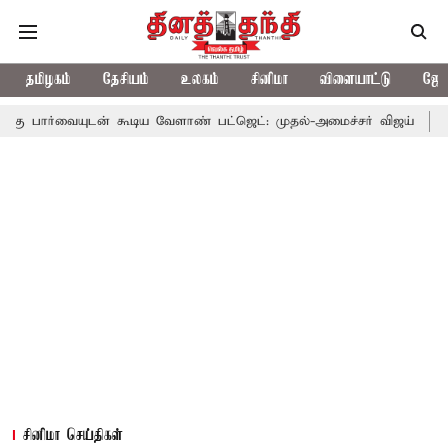
தமிழகம்
தேசியம்
உலகம்
சினிமா
விளையாட்டு
ஜோத
ன் கூடிய வேளாண் பட்ஜெட்: முதல்-அமைச்சர் விஜய்
தமிழக அரசியல
சினிமா செய்திகள்