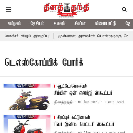
தமிழகம்
தேசியம்
உலகம்
சினிமா
விளையாட்டு
ஜோத
-அமைச்சர் விஜய் அழைப்பு
முன்னாள் அமைச்சர் பொன்முடிக்கு சென்னை
டெலஸ்கோப்பிக் போர்க்
ஆட்டோமொபைல்
சிம்பிள் ஒன் எனர்ஜி ஸ்கூட்டர்
தினத்தந்தி
01 Jun 2023
1
min read
சிறப்புக் கட்டுரைகள்
ரிவர் இண்டீ பேட்டரி ஸ்கூட்டர்