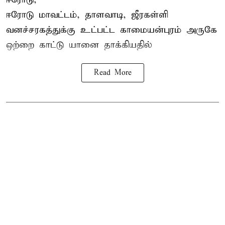
ஈரோடு மாவட்டம்,
தாளவாடி
, ஜீரகள்ளி
வனச்சரகத்துக்கு உட்பட்ட காமையன்புரம் அருகே
ஒற்றை காட்டு
யானை தாக்கி
யதில்
Read More