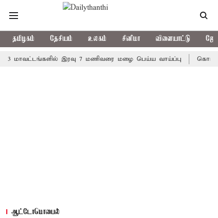
தமிழகம்
தேசியம்
உலகம்
சினிமா
விளையாட்டு
ஜோத
ாவட்டங்களில் இரவு 7 மணிவரை மழை பெய்ய வாய்ப்பு
கொரிய பேட்மி
ஆட்டோமொபைல்