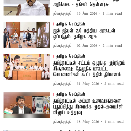
அறிக்கை - தங்கம் தென்னரசு
தினத்தந்தி
16 Jun 2026
1
min read
தமிழக செய்திகள்
ஜல் ஜீவன் 2.0 மத்திய அரசுடன்
ஒப்பந்தம்: தமிழக அரசு
தினத்தந்தி
02 Jun 2026
2
min read
தமிழக செய்திகள்
தமிழ்நாட்டில் சட்டம் ஒழுங்கு முற்றிலும்
சீர்குலைவு: தேமுதிக மாவட்ட
செயலாளர்கள் கூட்டத்தில் தீர்மானம்
தினத்தந்தி
31 May 2026
2
min read
தமிழக செய்திகள்
தமிழ்நாட்டில் அம்மா உணவகங்களை
புதுப்பித்து சீரமைக்க முதல்-அமைச்சர்
விஜய் உத்தரவு
தினத்தந்தி
18 May 2026
1
min read