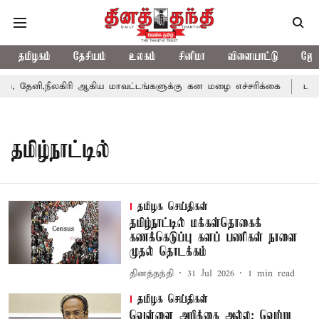
தமிழகம்
தேசியம்
உலகம்
சினிமா
விளையாட்டு
ஜோத
 தேனி,நீலகிரி ஆகிய மாவட்டங்களுக்கு கன மழை எச்சரிக்கை
புதுச
தமிழ்நாட்டில்
தமிழக செய்திகள்
தமிழ்நாட்டில் மக்கள்தொகைக்
கணக்கெடுப்பு களப் பணிகள் நாளை
முதல் தொடக்கம்
தினத்தந்தி
31 Jul 2026
1
min read
தமிழக செய்திகள்
வெள்ளை அறிக்கை அல்ல; வெற்று