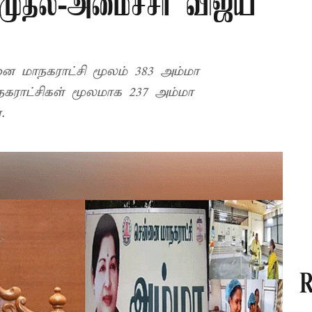
க முதல்-அமைச்சர் விஜய்
னை மாநகராட்சி மூலம் 383 அம்மா
நகராட்சிகள் மூலமாக 237 அம்மா
.
R