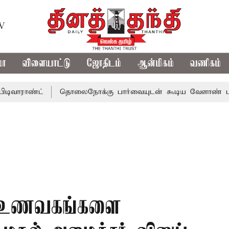
TV
மா
விளையாட்டு
ஜோதிடம்
ஆன்மிகம்
வணிகம்
்ட்
தொலைநோக்கு பார்வையுடன் கூடிய வேளாண் பட்ஜெட்: ம
மா உணவகங்களை