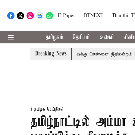
E-Paper
DTNEXT
Thanthi 
தமிழகம்
தேசியம்
உலகம்
சினி
Breaking News
ுன்னாள் அமைச்சர் பொன்முடிக்கு சென்னை நீதிமன்றம் பிடிவாராண
தமிழக செய்திகள்
தமிழ்நாட்டில் அம்