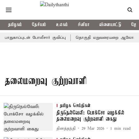
தமிழகம்
தேசியம்
உலகம்
சினிமா
விளையாட்டு
ஜோத
துகாப்புடன் போலீசார் குவிப்பு
தொகுதி மறுவரையறை ஆலோசனைக் கூ
தலைமறைவு குற்றவாளி
தமிழக செய்திகள்
திருநெல்வேலி: போக்சோ வழக்கில்
தலைமறைவு குற்றவாளி கைது
தினத்தந்தி
29 Mar 2026
1
min read