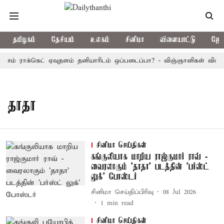
தமிழகம்
தேசியம்
உலகம்
சினிமா
விளையாட்டு
ஜோத
ினம் ராக்கெட் ஏவுதளம் தனியாரிடம் ஒப்படைப்பா? - விஞ்ஞானிகள் விளக்க
தாதா
சினிமா செய்திகள்
கங்குலியாக மாறிய ராஜ்குமார் ராவ் -
வைரலாகும் 'தாதா' படத்தின் 'பர்ஸ்ட்
லுக்' போஸ்டர்
சினிமா செய்திப்பிரிவு
08 Jul 2026
1
min read
சினிமா செய்திகள்