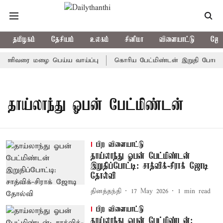
தமிழகம்
தேசியம்
உலகம்
சினிமா
விளையாட்டு
ஜோத
 மணிவரை மழை பெய்ய வாய்ப்பு
கொரிய பேட்மிண்டன் இறுதி போட்டி; 
தாய்லாந்து ஓபன் பேட்மிண்டன்
பிற விளையாட்டு
தாய்லாந்து ஓபன் பேட்மிண்டன்
இறுதிப்போட்டி: சாத்விக்-சிராக் ஜோடி
தோல்வி
தினத்தந்தி
17 May 2026
1
min read
பிற விளையாட்டு
தாய்லாந்து ஓபன் பேட்மிண்டன்: