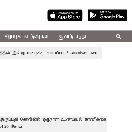
சிறப்புக் கட்டுரைகள்
ஆண்டு சந்தா
ில் இன்று மழைக்கு வாய்ப்பா..? வானிலை மையம் அப்டேட்
தொ