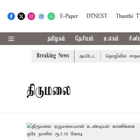
E-Paper
DTNEXT
Thanthi 
தமிழகம்
தேசியம்
உலகம்
சினி
Breaking News
கு வாய்ப்பா..? வானிலை மையம் அப்டேட்
தொழிலில் சாதனை ப
திருமலை