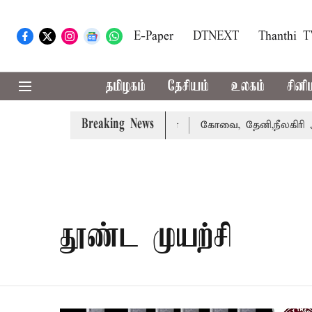
E-Paper
DTNEXT
Thanthi 
தமிழகம்
தேசியம்
உலகம்
சினி
Breaking News
து வழக்கை வாபஸ் பெற்றார் சங்கீதா
கோவை, தேனி,நீலகிரி ஆ
தூண்ட முயற்சி