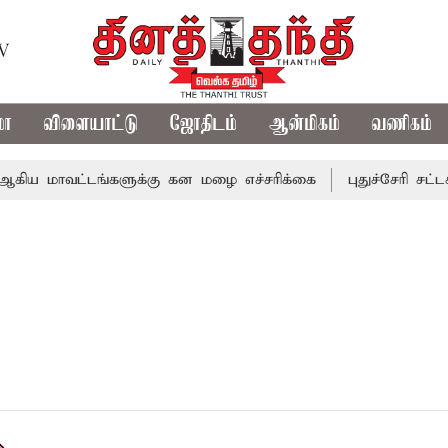
TV
மா
விளையாட்டு
ஜோதிடம்
ஆன்மிகம்
வணிகம்
கிய மாவட்டங்களுக்கு கன மழை எச்சரிக்கை
புதுச்சேரி சட்ட