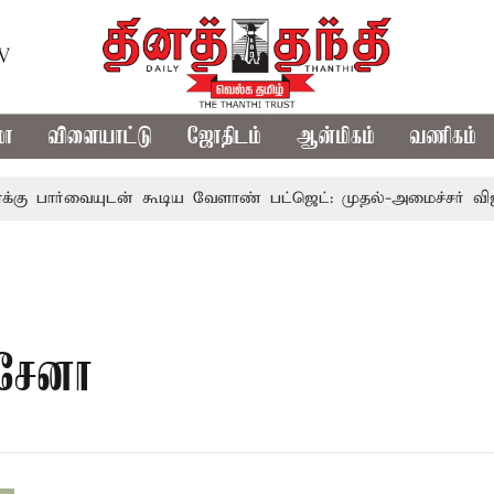
TV
மா
விளையாட்டு
ஜோதிடம்
ஆன்மிகம்
வணிகம்
பார்வையுடன் கூடிய வேளாண் பட்ஜெட்: முதல்-அமைச்சர் விஜய்
 சேனா