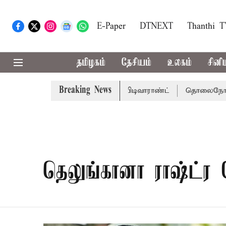
E-Paper
DTNEXT
Thanthi 
தமிழகம்
தேசியம்
உலகம்
சினி
Breaking News
்முடிக்கு சென்னை நீதிமன்றம் பிடிவாராண்ட்
தொலைநோக்கு 
தெலுங்கானா ராஷ்ட்ர