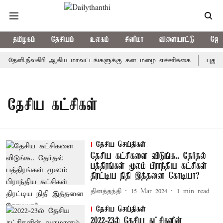
தமிழகம்
தேசியம்
உலகம்
சினிமா
விளையாட்டு
ஜோத
தேனி,நீலகிரி ஆகிய மாவட்டங்களுக்கு கன மழை எச்சரிக்கை
புதுச்
தேசிய கட்சிகள்
தேசிய செய்திகள்
தேசிய கட்சிகளை விடுங்க.. தேர்தல்
பத்திரங்கள் மூலம் பிராந்திய கட்சிகள்
திரட்டிய நிதி இத்தனை கோடியா?
தினத்தந்தி
15 Mar 2024
1
min read
தேசிய செய்திகள்
2022-23ல் தேசிய கட்சிகளின்