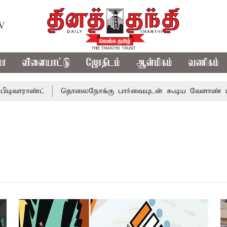
TV
மா
விளையாட்டு
ஜோதிடம்
ஆன்மிகம்
வணிகம்
டிவாராண்ட்
தொலைநோக்கு பார்வையுடன் கூடிய வேளாண் பட்ஜ