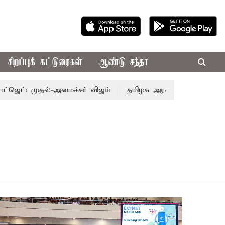
சிறப்புக் கட்டுரைகள்
ஆண்டு சந்தா
ெட்: முதல்-அமைச்சர் விஜய்
தமிழக அரசியலில் பரபரப்பு; 