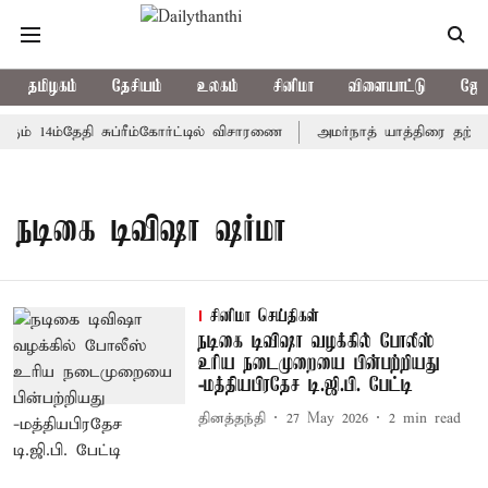
தமிழகம்
தேசியம்
உலகம்
சினிமா
விளையாட்டு
ஜோத
ும் 14ம்தேதி சுப்ரீம்கோர்ட்டில் விசாரணை
அமர்நாத் யாத்திரை தற்கால
நடிகை டிவிஷா ஷர்மா
சினிமா செய்திகள்
நடிகை டிவிஷா வழக்கில் போலீஸ்
உரிய நடைமுறையை பின்பற்றியது
-மத்தியபிரதேச டி.ஜி.பி. பேட்டி
தினத்தந்தி
27 May 2026
2
min read