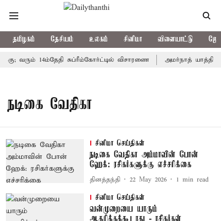
தமிழகம்
தேசியம்
உலகம்
சினிமா
விளையாட்டு
ஜோத
்கு; வரும் 14ம்தேதி சுப்ரீம்கோர்ட்டில் விசாரணை
அமர்நாத் யாத்திரை 
நடிகை வேதிகா
சினிமா செய்திகள்
நடிகை வேதிகா அம்மாவின் போன்
ஹேக்: ரசிகர்களுக்கு எச்சரிக்கை
தினத்தந்தி
22 May 2026
1
min read
சினிமா செய்திகள்
வன்முறையை யாரும்
ஆதரிக்கக்கூடாது - ரசிகர்கள்