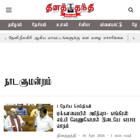
தமிழகம்
தேசியம்
உலகம்
சினிமா
விளையாட்டு
ஜோத
 தேனி,நீலகிரி ஆகிய மாவட்டங்களுக்கு கன மழை எச்சரிக்கை
புது
நாடளுமன்றம்
தேசிய செய்திகள்
மக்களவையில் அமித்ஷா- காங்கிரஸ்
எம்.பி வேணுகோபால் இடையே காரசார
வாதம்
தினத்தந்தி
16 Apr 2026
1
min read