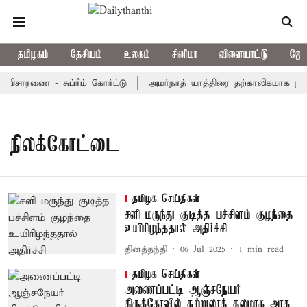
தமிழகம்
தேசியம்
உலகம்
சினிமா
விளையாட்டு
ஜோத
விசாரணை - சுப்ரீம் கோர்ட்டு
அமர்நாத் யாத்திரை தற்காலிகமாக நிறுத
நிலக்கோட்டை
தமிழக செய்திகள்
சளி மருந்து குடித்த பச்சிளம் குழந்தை
உயிரிழந்ததால் அதிர்ச்சி
தினத்தந்தி
06 Jul 2025
1
min read
தமிழக செய்திகள்
அணைப்பட்டி ஆஞ்சநேயர்
திருக்கோவில் சுற்றுலாத் தலமாக அரசு