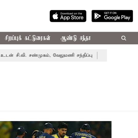
சிறப்புக் கட்டுரைகள்
ஆண்டு சந்தா
ி.வி. சண்முகம், வேலுமணி சந்திப்பு
மண் வளம் பாதுகாக்க 