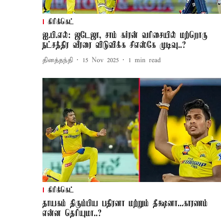
கிரிக்கெட்
ஐ.பி.எல்: ஜடேஜா, சாம் கர்ரன் வரிசையில் மற்றொரு
நட்சத்திர வீரரை விடுவிக்க சிஎஸ்கே முடிவு..?
தினத்தந்தி
15 Nov 2025
1
min read
கிரிக்கெட்
தாயகம் திரும்பிய பதிரனா மற்றும் தீக்ஷனா...காரணம்
என்ன தெரியுமா..?