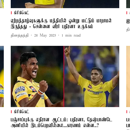
கிரிக்கெட்
ஏற்றத்தாழ்வுகளுக்கு மத்தியில் ஒன்று மட்டும் மாறாமல்
ஐ
இருந்தது - சென்னை வீரர் பதிரனா உருக்கம்
தி
தினத்தந்தி
28 May 2025
1
min read
கிரிக்கெட்
பஞ்சாப்புக்கு எதிரான ஆட்டம்: பதிரனா, தேஷ்பாண்டே
ப
அணியில் இடம்பெறவில்லை...காரணம் என்ன..?
ப