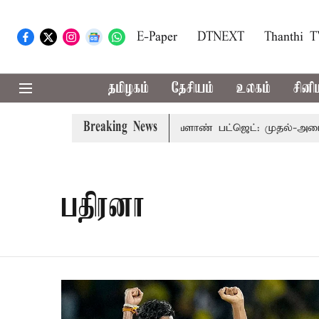
E-Paper
DTNEXT
Thanthi 
தமிழகம்
தேசியம்
உலகம்
சினி
Breaking News
்கு பார்வையுடன் கூடிய வேளாண் பட்ஜெட்: முதல்-அமைச்சர் 
பதிரனா