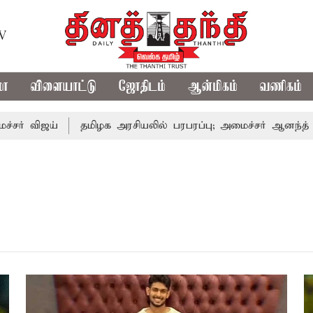
TV
மா
விளையாட்டு
ஜோதிடம்
ஆன்மிகம்
வணிகம்
விஜய்
தமிழக அரசியலில் பரபரப்பு; அமைச்சர் ஆனந்த் உடன் ச