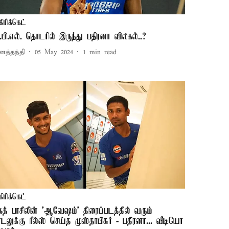
கிரிக்கெட்
.பி.எல். தொடரில் இருந்து பதிரனா விலகல்..?
னத்தந்தி
05 May 2024
1
min read
கிரிக்கெட்
கத் பாசிலின் 'ஆவேஷம்' திரைப்படத்தில் வரும்
ாடலுக்கு ரீல்ஸ் செய்த முஸ்தாபிசுர் - பதிரனா... வீடியோ