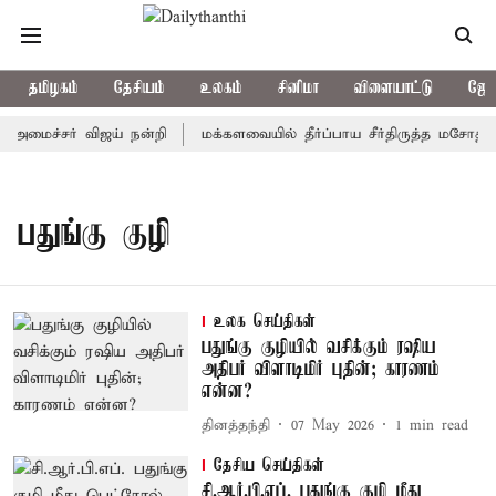
தமிழகம்
தேசியம்
உலகம்
சினிமா
விளையாட்டு
ஜோத
்-அமைச்சர் விஜய் நன்றி
மக்களவையில் தீர்ப்பாய சீர்திருத்த மசோதா 
பதுங்கு குழி
உலக செய்திகள்
பதுங்கு குழியில் வசிக்கும் ரஷிய
அதிபர் விளாடிமிர் புதின்; காரணம்
என்ன?
தினத்தந்தி
07 May 2026
1
min read
தேசிய செய்திகள்
சி.ஆர்.பி.எப். பதுங்கு குழி மீது