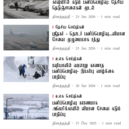
காஷ்மீரில் கடும் பனிப்பொழிவு: தேசிய
நெடுஞ்சாலைகள் மூடல்
தினத்தந்தி
23 Jan 2026
1
min read
தேசிய செய்திகள்
ஸ்ரீநகர் - தொடர் பனிப்பொழிவு...விமான
சேவை முழுமையாக ரத்து
தினத்தந்தி
23 Jan 2026
1
min read
உலக செய்திகள்
ரஷியாவில் வரலாறு காணாத
பனிப்பொழிவு- இயல்பு வாழ்க்கை
பாதிப்பு
தினத்தந்தி
20 Jan 2026
1
min read
உலக செய்திகள்
பனிப்பொழிவு காரணமாக
அமெரிக்காவில் விமான சேவை கடும்
பாதிப்பு
தினத்தந்தி
27 Dec 2025
1
min read