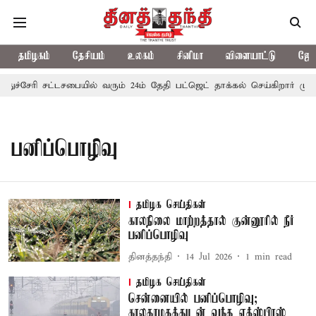
தமிழகம்
தேசியம்
உலகம்
சினிமா
விளையாட்டு
ஜோத
ுதுச்சேரி சட்டசபையில் வரும் 24ம் தேதி பட்ஜெட் தாக்கல் செய்கிறார் முதல
பனிப்பொழிவு
தமிழக செய்திகள்
காலநிலை மாற்றத்தால் குன்னூரில் நீர்
பனிப்பொழிவு
தினத்தந்தி
14 Jul 2026
1
min read
தமிழக செய்திகள்
சென்னையில் பனிப்பொழிவு;
காலதாமதத்துடன் வந்த எக்ஸ்பிரஸ்