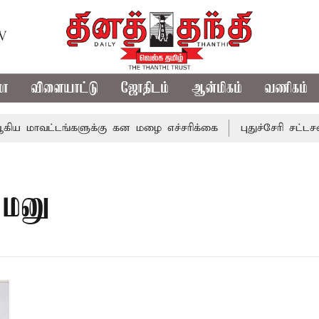
TV
மா
விளையாட்டு
ஜோதிடம்
ஆன்மிகம்
வணிகம்
 மாவட்டங்களுக்கு கன மழை எச்சரிக்கை
புதுச்சேரி சட்டசபை
 மனு