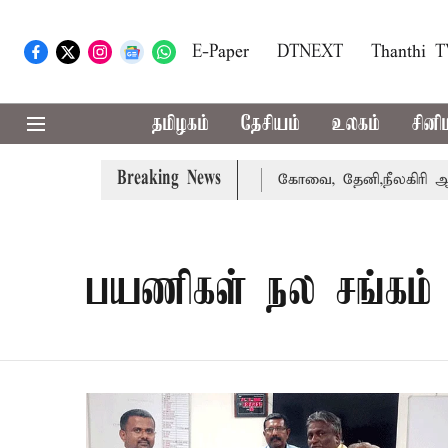
E-Paper
DTNEXT
Thanthi 
தமிழகம்
தேசியம்
உலகம்
சினி
Breaking News
வழக்கை வாபஸ் பெற்றார் சங்கீதா
கோவை, தேனி,நீலகிரி ஆகிய
பயணிகள் நல சங்கம்