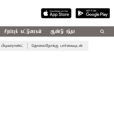
சிறப்புக் கட்டுரைகள்
ஆண்டு சந்தா
ாண்ட்
தொலைநோக்கு பார்வையுடன் கூடிய வேளாண் பட்ஜெட்: 