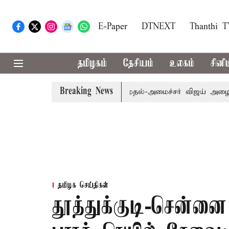
E-Paper
DTNEXT
Thanthi 
தமிழகம்
தேசியம்
உலகம்
சினி
Breaking News
ம்.பி.க்கள் கூட்டத்துக்கு முதல்-அமைச்சர் விஜய் அழைப்பு
தமிழக செய்திகள்
தூத்துக்குடி-சென்