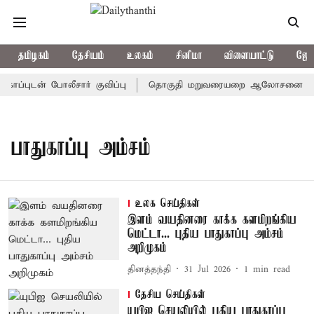
தமிழகம்
தேசியம்
உலகம்
சினிமா
விளையாட்டு
ஜோத
ப்புடன் போலீசார் குவிப்பு
தொகுதி மறுவரையறை ஆலோசனைக் கூட்டம்
பாதுகாப்பு அம்சம்
உலக செய்திகள்
இளம் வயதினரை காக்க களமிறங்கிய
மெட்டா... புதிய பாதுகாப்பு அம்சம்
அறிமுகம்
தினத்தந்தி
31 Jul 2026
1
min read
தேசிய செய்திகள்
யுபிஐ செயலியில் புதிய பாதுகாப்பு