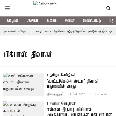
தமிழகம்
தேசியம்
உலகம்
சினிமா
விளையாட்டு
ஜோத
-அமைச்சர் விஜய்
கரூர் கூட்டநெரிசல்: இறந்தோரின் குடும்பத்தினருக்கு
பிக்பாஸ் திவாகர்
தமிழக செய்திகள்
‘வாட்டர்மெலன் ஸ்டார்' திவாகர்
மதுரையில் கைது
தினத்தந்தி
12 Jul 2026
1
min read
சினிமா செய்திகள்
என்னை இரும்பு கம்பியால்
அடித்தார்கள்- பிரபலங்கள் மீது பிக்பாஸ்