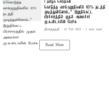
தமிழக செய்திகள்
கொடுத்த வாக்குறுதிகளில் 85% நடத்தி
முடித்துள்ளோம்.." இறுதிக்கட்ட
பிரச்சாரத்தில் முதல் அமைச்சர்
மு.க.ஸ்டாலின் பேச்சு
தினத்தந்தி
25 Feb 2023
1
min read
Read More