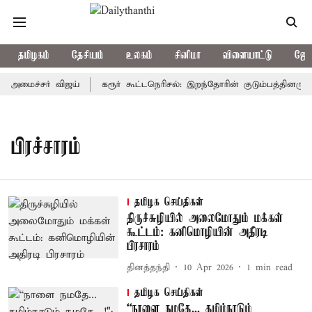
தமிழகம்
தேசியம்
உலகம்
சினிமா
விளையாட்டு
ஜோத
்-அமைச்சர் விஜய்
கரூர் கூட்டநெரிசல்: இறந்தோரின் குடும்பத்தினருக்க
பிரச்சாரம்
தமிழக செய்திகள்
திருச்சுழியில் அலைமோதும் மக்கள்
கூட்டம்: கனிமொழியின் அதிரடி
பிரசாரம்
தினத்தந்தி
10 Apr 2026
1
min read
தமிழக செய்திகள்
“நாளை நமதே... தமிழ்நாடும்