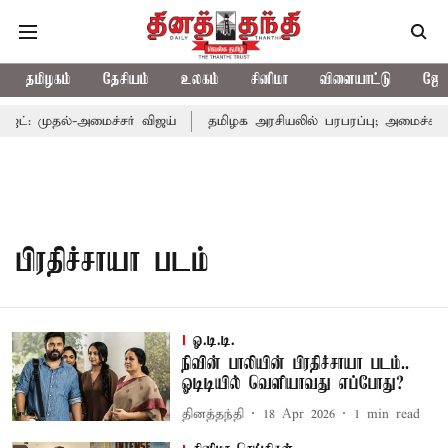
தமிழகம்
தேசியம்
உலகம்
சினிமா
விளையாட்டு
ஜோத
்: முதல்-அமைச்சர் விஜய்
தமிழக அரசியலில் பரபரப்பு; அமைச்சர் ஆ
பிரதிச்சாயா படம்
ஓ.டி.டி.
நிவின் பாலியின் பிரதிச்சாயா படம்..
ஓடிடியில் வெளியாவது எப்போது?
தினத்தந்தி
18 Apr 2026
1
min read