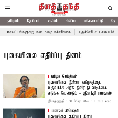
தமிழகம்
தேசியம்
உலகம்
சினிமா
விளையாட்டு
ஜோத
ய மாவட்டங்களுக்கு கன மழை எச்சரிக்கை
புதுச்சேரி சட்டசபையில் வ
புகையிலை எதிர்ப்பு தினம்
தமிழக செய்திகள்
புகையிலை இல்லா தமிழகத்தை
உருவாக்க அரசு தீவிர நடவடிக்கை
எடுக்க வேண்டும் - ஸ்ரீகாந்தி ராமதாஸ்
தினத்தந்தி
31 May 2026
1
min read
மாணவர் ஸ்பெஷல்
புகையிலை எதிர்ப்பு தினம்