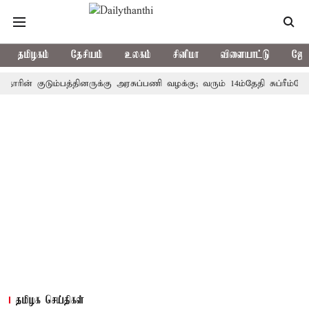
தமிழகம்
தேசியம்
உலகம்
சினிமா
விளையாட்டு
ஜோத
 குடும்பத்தினருக்கு அரசுப்பணி வழக்கு; வரும் 14ம்தேதி சுப்ரீம்கோர்ட்டி
தமிழக செய்திகள்