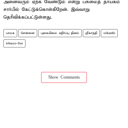
அனைவரும் ஏற்க வேண்டும் என்று பசுமைத் தாயகம்
சார்பில் கேட்டுக்கொள்கிறேன். இவ்வாறு
தெரிவிக்கப்பட்டுள்ளது.
பாமக
சென்னை
புகையிலை எதிர்ப்பு தினம்
ஸ்ரீகாந்தி
srikanthi
tobacco-free
Show Comments