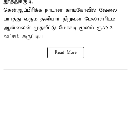
தூத்துக்குடி,
தென்ஆப்பிரிக்க நாடான
காங்கோ
வில் வேலை
பார்த்து வரும் தனியார் நிறுவன மேலாளரிடம்
ஆன்லைன் முதலீட்டு மோசடி மூலம் ரூ.75.2
லட்சம் சுருட்டிய
Read More