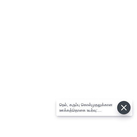
நெல், கரும்பு கொள்முதலுக்கான
ஊக்கத்தொகை உயர்வு:
சட்டசபையில் முதல்-அமைச்சர்
விஜய் அறிவிப்பு