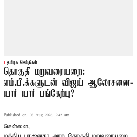
தமிழக செய்திகள்
தொகுதி மறுவரையறை:
எம்.பி.க்களுடன் விஜய் ஆலோசனை-
யார் யார் பங்கேற்பு?
Published on
:
08 Aug 2026, 9:42 am
சென்னை,
மத்திய பா.ஜனதா அரசு தொகுதி மறுவரையறை