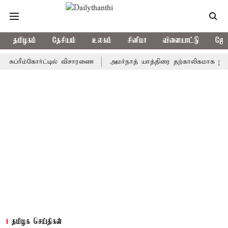
தமிழகம்
தேசியம்
உலகம்
சினிமா
விளையாட்டு
ஜோத
ரீம்கோர்ட்டில் விசாரணை
அமர்நாத் யாத்திரை தற்காலிகமாக நிறுத்தம்
தமிழக செய்திகள்