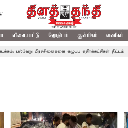
TV
மா
விளையாட்டு
ஜோதிடம்
ஆன்மிகம்
வணிகம்
பல்வேறு பிரச்சினைகளை எழுப்ப எதிர்க்கட்சிகள் திட்டம்
இன்