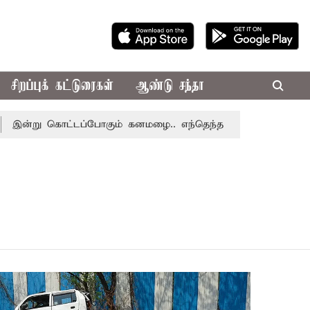
சிறப்புக் கட்டுரைகள்
ஆண்டு சந்தா
று கொட்டப்போகும் கனமழை.. எந்தெந்த மாவட்டங்களில் தெரியுமா