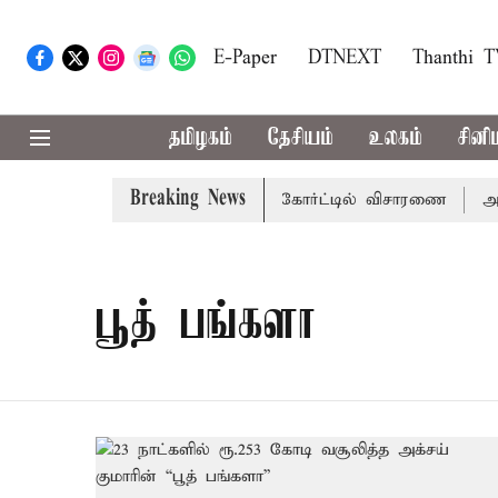
E-Paper
DTNEXT
Thanthi 
தமிழகம்
தேசியம்
உலகம்
சினி
Breaking News
பணி வழக்கு; வரும் 14ம்தேதி சுப்ரீம்கோர்ட்டில் விசாரணை
அமர்
பூத் பங்களா