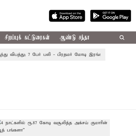
சிறப்புக் கட்டுரைகள்
ஆண்டு சந்தா
ு விபத்து; 7 பேர் பலி - பிரதமர் மோடி இரங்கல்
தொகுதி மற