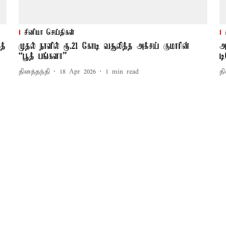
சினிமா செய்திகள்
த்
முதல் நாளில் ரூ.21 கோடி வசூலித்த அக்சய் குமாரின்
அ
“பூத் பங்களா”
ட
தினத்தந்தி
18 Apr 2026
1
min read
தி