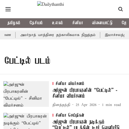
தமிழகம்
தேசியம்
உலகம்
சினிமா
விளையாட்டு
ஜோத
சாரணை
அமர்நாத் யாத்திரை தற்காலிகமாக நிறுத்தம்
இமாச்சலத்தில் 
பேட்டில் படம்
சினிமா விமர்சனம்
அர்ஜுன் பிரபாகரனின் “பேட்டில்” -
சினிமா விமர்சனம்
தினத்தந்தி
25 Apr 2026
1
min read
சினிமா செய்திகள்
அர்ஜுன் பிரபாகரன் நடிக்கும்
“பேட்டில்” படத்தின் டீசர் வெளியீடு