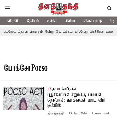
தமிழகம்
தேசியம்
உலகம்
சினிமா
விளையாட்டு
ஜோத
பட்ஜெட் மீதான விவாதம் இன்று தொடக்கம்: பல்வேறு பிரச்சினைகளை எழுப்ப
போக்சோPocso
தேசிய செய்திகள்
புதுச்சேரியில் சிறுமிக்கு பாலியல்
தொல்லை; ஊர்க்காவல் படை வீரர்
டிஸ்மிஸ்
தினத்தந்தி
13 Jun 2026
1
min read