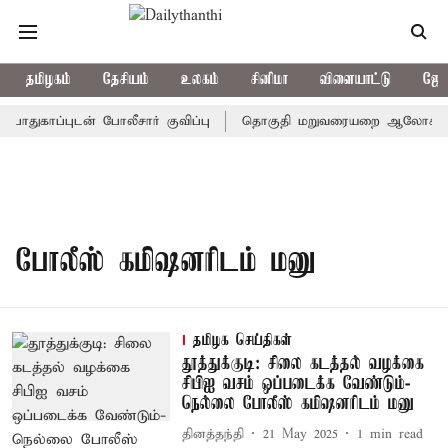
தமிழகம்
தேசியம்
உலகம்
சினிமா
விளையாட்டு
ஜோத
துகாப்புடன் போலீசார் குவிப்பு
தொகுதி மறுவரையறை ஆலோசனைக் கூட
போலீஸ் கமிஷனரிடம் மனு
தமிழக செய்திகள்
தூத்துக்குடி: சிலை கடத்தல் வழக்கை
சிபிஐ வசம் ஒப்படைக்க வேண்டும்-
நெல்லை போலீஸ் கமிஷனரிடம் மனு
தினத்தந்தி
21 May 2025
1
min read