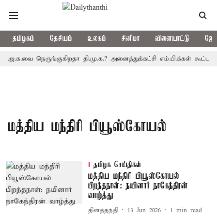
தமிழகம்
தேசியம்
உலகம்
சினிமா
விளையாட்டு
ஜோத
ா.ஜ.க.வை நெருங்குகிறதா தி.மு.க.? அனைத்துக்கட்சி எம்.பி.க்கள் கூட்ட
மத்திய மந்திரி பியூஸ்கோயல்
தமிழக செய்திகள்
மத்திய மந்திரி பியூஸ்கோயல்
பிறந்தநாள்: நயினார் நாகேந்திரன்
வாழ்த்து
தினத்தந்தி
13 Jun 2026
1
min read