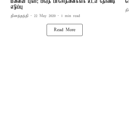
மனைவி புகார்; பிரேத பரிசோதனைக்காக உடல் தோண்டி
க
எடுப்பு
தி
தினத்தந்தி
22 May 2020
1
min read
Read More