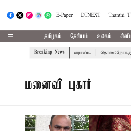
E-Paper
DTNEXT
Thanthi 
தமிழகம்
தேசியம்
உலகம்
சினி
Breaking News
க்கு சென்னை நீதிமன்றம் பிடிவாராண்ட்
தொலைநோக்கு பார்வ
மனைவி புகார்