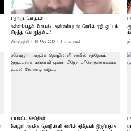
தமிழக செய்திகள்
கள்ளக்காதல் மோகம்: அண்ணியுடன் ரெயில் ஏறி ஓட்டம்
ஆ
பிடித்த கொழுந்தன்...!
க
தினத்தந்தி
10 Oct 2023
1
min read
தி
மாவட்ட செய்திகள்
்
வேலூர் அருகே தொழிலாளி சாவில் சந்தேகம் இருப்பதாக
வ